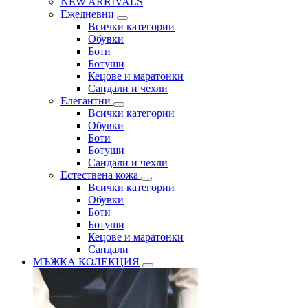
NEW ARRIVALS
Ежедневни
Всички категории
Обувки
Боти
Ботуши
Кецове и маратонки
Сандали и чехли
Елегантни
Всички категории
Обувки
Боти
Ботуши
Сандали и чехли
Естествена кожа
Всички категории
Обувки
Боти
Ботуши
Кецове и маратонки
Сандали
МЪЖКА КОЛЕКЦИЯ