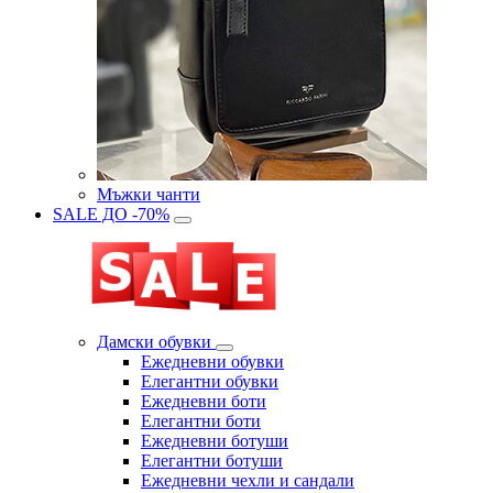
Мъжки чанти
SALE ДО -70%
Дамски обувки
Eжедневни обувки
Eлегантни обувки
Eжедневни боти
Eлегантни боти
Eжедневни ботуши
Eлегантни ботуши
Ежедневни чехли и сандали