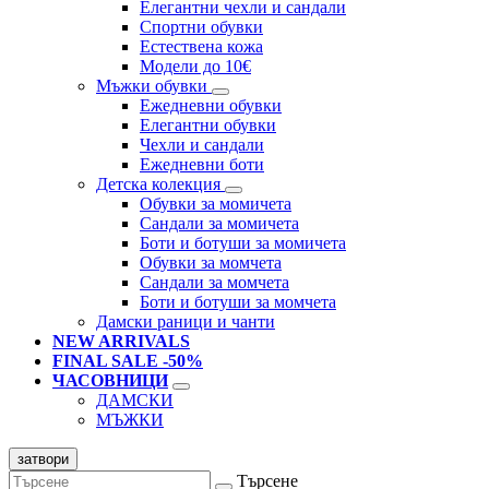
Елегантни чехли и сандали
Спортни обувки
Естествена кожа
Модели до 10€
Мъжки обувки
Ежедневни обувки
Елегантни обувки
Чехли и сандали
Ежедневни боти
Детска колекция
Обувки за момичета
Сандали за момичета
Боти и ботуши за момичета
Обувки за момчета
Сандали за момчета
Боти и ботуши за момчета
Дамски раници и чанти
NEW ARRIVALS
FINAL SALE -50%
ЧАСОВНИЦИ
ДАМСКИ
МЪЖКИ
затвори
Търсене