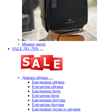
Мъжки чанти
SALE ДО -70%
Дамски обувки
Eжедневни обувки
Eлегантни обувки
Eжедневни боти
Eлегантни боти
Eжедневни ботуши
Eлегантни ботуши
Ежедневни чехли и сандали