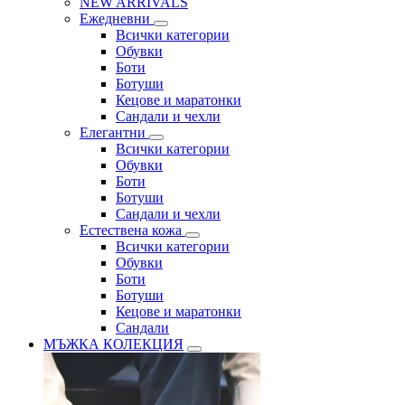
NEW ARRIVALS
Ежедневни
Всички категории
Обувки
Боти
Ботуши
Кецове и маратонки
Сандали и чехли
Елегантни
Всички категории
Обувки
Боти
Ботуши
Сандали и чехли
Естествена кожа
Всички категории
Обувки
Боти
Ботуши
Кецове и маратонки
Сандали
МЪЖКА КОЛЕКЦИЯ