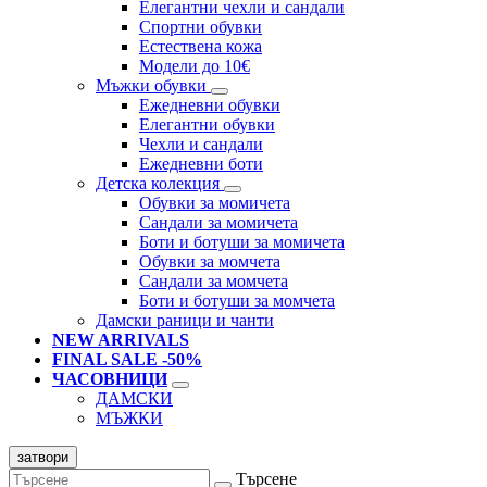
Елегантни чехли и сандали
Спортни обувки
Естествена кожа
Модели до 10€
Мъжки обувки
Ежедневни обувки
Елегантни обувки
Чехли и сандали
Ежедневни боти
Детска колекция
Обувки за момичета
Сандали за момичета
Боти и ботуши за момичета
Обувки за момчета
Сандали за момчета
Боти и ботуши за момчета
Дамски раници и чанти
NEW ARRIVALS
FINAL SALE -50%
ЧАСОВНИЦИ
ДАМСКИ
МЪЖКИ
затвори
Търсене