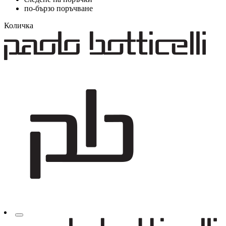
по-бързо поръчване
Количка