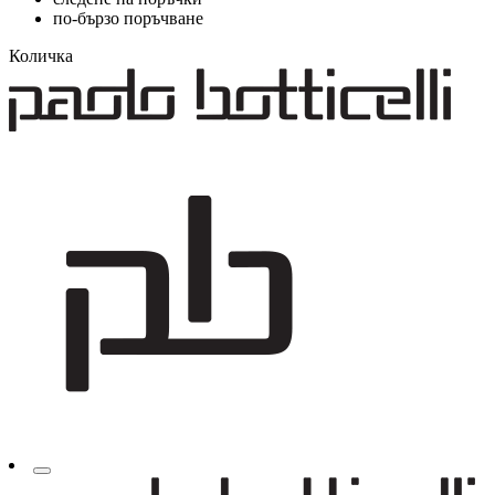
по-бързо поръчване
Количка