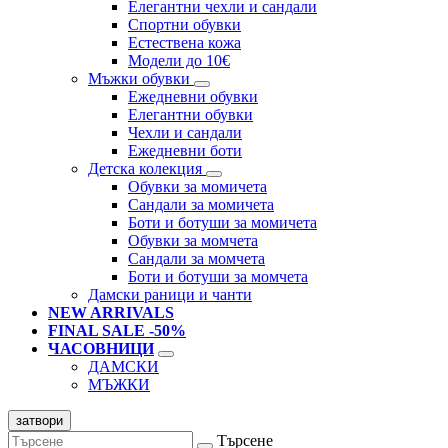
Елегантни чехли и сандали
Спортни обувки
Естествена кожа
Модели до 10€
Мъжки обувки
Ежедневни обувки
Елегантни обувки
Чехли и сандали
Ежедневни боти
Детска колекция
Обувки за момичета
Сандали за момичета
Боти и ботуши за момичета
Обувки за момчета
Сандали за момчета
Боти и ботуши за момчета
Дамски раници и чанти
NEW ARRIVALS
FINAL SALE -50%
ЧАСОВНИЦИ
ДАМСКИ
МЪЖКИ
затвори
Търсене