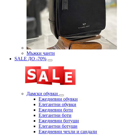
Мъжки чанти
SALE ДО -70%
Дамски обувки
Eжедневни обувки
Eлегантни обувки
Eжедневни боти
Eлегантни боти
Eжедневни ботуши
Eлегантни ботуши
Ежедневни чехли и сандали