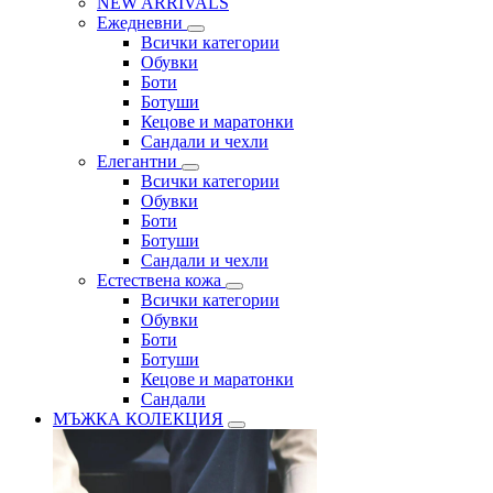
NEW ARRIVALS
Ежедневни
Всички категории
Обувки
Боти
Ботуши
Кецове и маратонки
Сандали и чехли
Елегантни
Всички категории
Обувки
Боти
Ботуши
Сандали и чехли
Естествена кожа
Всички категории
Обувки
Боти
Ботуши
Кецове и маратонки
Сандали
МЪЖКА КОЛЕКЦИЯ