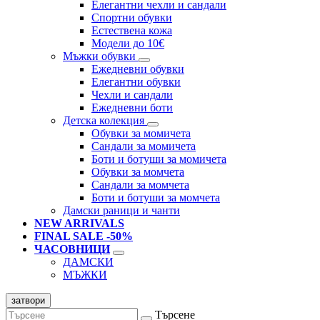
Елегантни чехли и сандали
Спортни обувки
Естествена кожа
Модели до 10€
Мъжки обувки
Ежедневни обувки
Елегантни обувки
Чехли и сандали
Ежедневни боти
Детска колекция
Обувки за момичета
Сандали за момичета
Боти и ботуши за момичета
Обувки за момчета
Сандали за момчета
Боти и ботуши за момчета
Дамски раници и чанти
NEW ARRIVALS
FINAL SALE -50%
ЧАСОВНИЦИ
ДАМСКИ
МЪЖКИ
затвори
Търсене