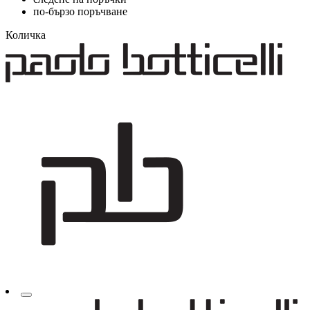
по-бързо поръчване
Количка