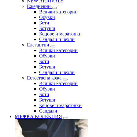
NEW ARRIVALS
Ежедневни
Всички категории
Обувки
Боти
Ботуши
Кецове и маратонки
Сандали и чехли
Елегантни
Всички категории
Обувки
Боти
Ботуши
Сандали и чехли
Естествена кожа
Всички категории
Обувки
Боти
Ботуши
Кецове и маратонки
Сандали
МЪЖКА КОЛЕКЦИЯ