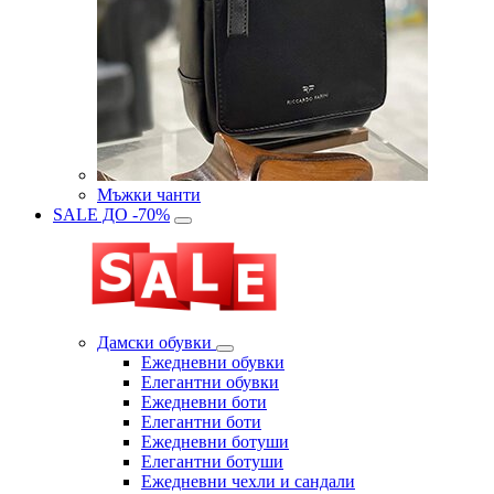
Мъжки чанти
SALE ДО -70%
Дамски обувки
Eжедневни обувки
Eлегантни обувки
Eжедневни боти
Eлегантни боти
Eжедневни ботуши
Eлегантни ботуши
Ежедневни чехли и сандали