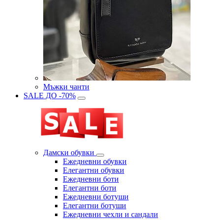
Мъжки чанти
SALE ДО -70%
Дамски обувки
Eжедневни обувки
Eлегантни обувки
Eжедневни боти
Eлегантни боти
Eжедневни ботуши
Eлегантни ботуши
Ежедневни чехли и сандали