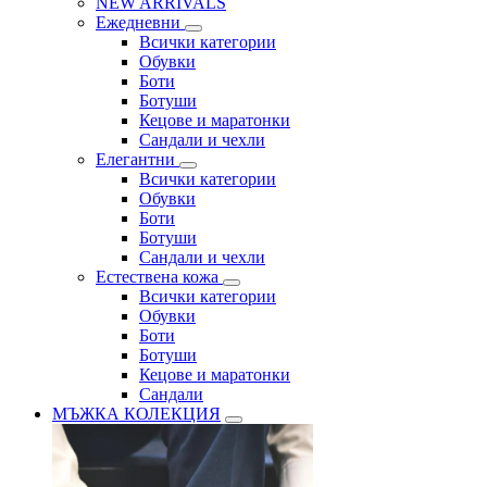
NEW ARRIVALS
Ежедневни
Всички категории
Обувки
Боти
Ботуши
Кецове и маратонки
Сандали и чехли
Елегантни
Всички категории
Обувки
Боти
Ботуши
Сандали и чехли
Естествена кожа
Всички категории
Обувки
Боти
Ботуши
Кецове и маратонки
Сандали
МЪЖКА КОЛЕКЦИЯ