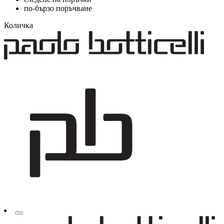
по-бързо поръчване
Количка