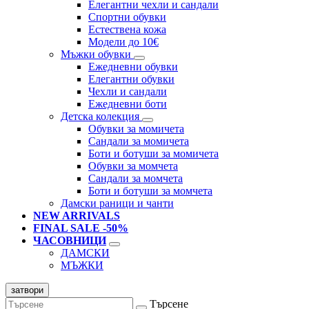
Елегантни чехли и сандали
Спортни обувки
Естествена кожа
Модели до 10€
Мъжки обувки
Ежедневни обувки
Елегантни обувки
Чехли и сандали
Ежедневни боти
Детска колекция
Обувки за момичета
Сандали за момичета
Боти и ботуши за момичета
Обувки за момчета
Сандали за момчета
Боти и ботуши за момчета
Дамски раници и чанти
NEW ARRIVALS
FINAL SALE -50%
ЧАСОВНИЦИ
ДАМСКИ
МЪЖКИ
затвори
Търсене