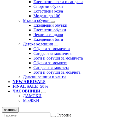
Елегантни чехли и сандали
Спортни обувки
Естествена кожа
Модели до 10€
Мъжки обувки
Ежедневни обувки
Елегантни обувки
Чехли и сандали
Ежедневни боти
Детска колекция
Обувки за момичета
Сандали за момичета
Боти и ботуши за момичета
Обувки за момчета
Сандали за момчета
Боти и ботуши за момчета
Дамски раници и чанти
NEW ARRIVALS
FINAL SALE -50%
ЧАСОВНИЦИ
ДАМСКИ
МЪЖКИ
затвори
Търсене