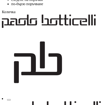
по-бързо поръчване
Количка