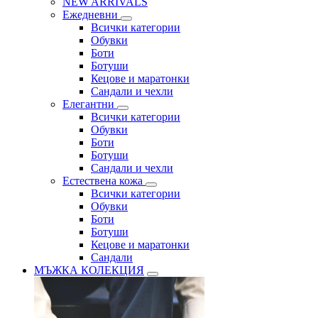
NEW ARRIVALS
Ежедневни
Всички категории
Обувки
Боти
Ботуши
Кецове и маратонки
Сандали и чехли
Елегантни
Всички категории
Обувки
Боти
Ботуши
Сандали и чехли
Естествена кожа
Всички категории
Обувки
Боти
Ботуши
Кецове и маратонки
Сандали
МЪЖКА КОЛЕКЦИЯ