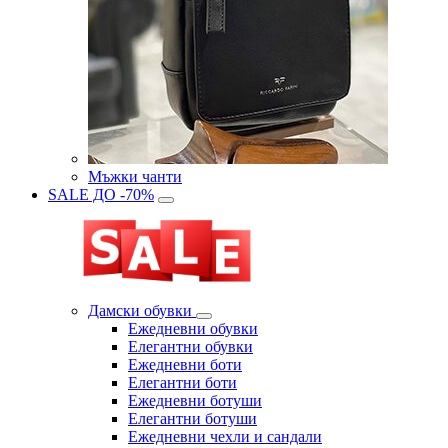
Мъжки чанти
SALE ДО -70%
Дамски обувки
Eжедневни обувки
Eлегантни обувки
Eжедневни боти
Eлегантни боти
Eжедневни ботуши
Eлегантни ботуши
Ежедневни чехли и сандали